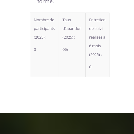
forme.
Nombre de
Taux
Entretien
participants
d’abandon
de suivi
(2025):
(2025) :
réalisés à
6 mois
0
0%
(2025) :
0