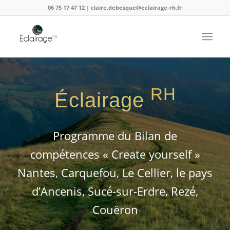
06 75 17 47 12 | claire.debesque@eclairage-rh.fr
RH
Éclairage
Programme du Bilan de
compétences « Create yourself »
Nantes, Carquefou, Le Cellier, le pays
d’Ancenis, Sucé-sur-Erdre, Rezé,
Couëron