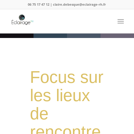
06 75 17 47 12 | claire.debesque@eclairage-rh.fr
Focus sur
les lieux
de
rencontre